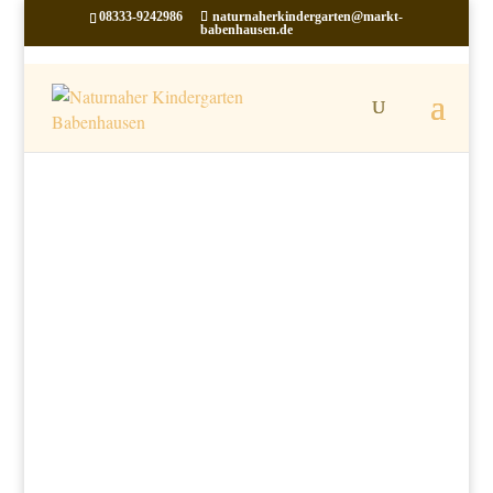
08333-9242986
naturnaherkindergarten@markt-
babenhausen.de
Teichmuschelaktion