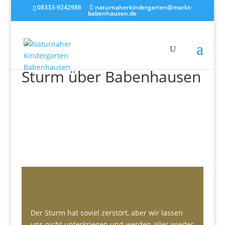
08333-9242986
naturnaherkindergarten@markt-
babenhausen.de
Sturm über Babenhausen
Der Sturm hat soviel zerstört, aber wir lassen
uns nicht unterkriegen und werden alles wieder