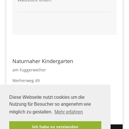
Naturnaher Kindergarten
am Fuggerweiher
Weiherweg 49
87727 Babenhausen
Diese Webseite nutzt cookies um die
Tel. 08333-9242986
naturnaherkindergarten@markt-babenhausen.de
Nutzung für Besucher so angenehm wie
möglich zu gestalten.
Mehr erfahren
Ich habe es verstanden