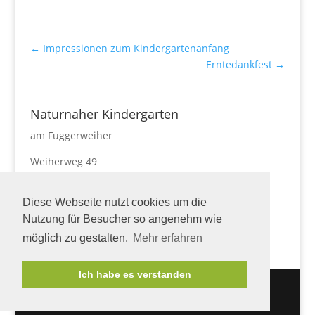
←
Impressionen zum Kindergartenanfang
Erntedankfest
→
Naturnaher Kindergarten
am Fuggerweiher
Weiherweg 49
87727 Babenhausen
Diese Webseite nutzt cookies um die
Tel. 08333-9242986
naturnaherkindergarten@markt-babenhausen.de
Nutzung für Besucher so angenehm wie
möglich zu gestalten.
Mehr erfahren
Ich habe es verstanden
Designed by
Elegant Themes
| Powered by
WordPress