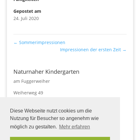
Gepostet am
24. Juli 2020
←
Sommerimpressionen
Impressionen der ersten Zeit
→
Naturnaher Kindergarten
am Fuggerweiher
Weiherweg 49
87727 Babenhausen
Diese Webseite nutzt cookies um die
Tel. 08333-9242986
naturnaherkindergarten@markt-babenhausen.de
Nutzung für Besucher so angenehm wie
möglich zu gestalten.
Mehr erfahren