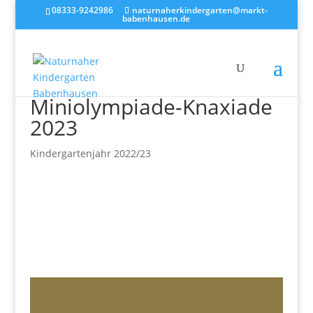
08333-9242986
naturnaherkindergarten@markt-
babenhausen.de
Miniolympiade-Knaxiade
2023
Kindergartenjahr 2022/23